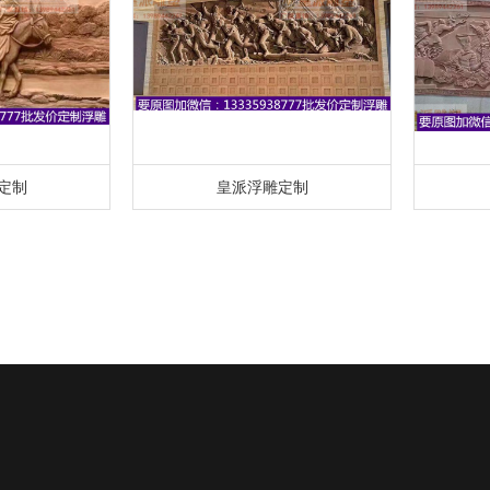
定制
皇派浮雕定制