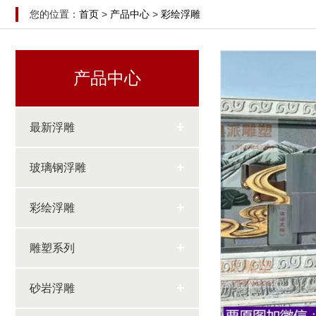
您的位置：
首页
>
产品中心
>
彩绘浮雕
产品中心
+
最新浮雕
+
玻璃钢浮雕
+
彩绘浮雕
+
雕塑系列
+
砂岩浮雕