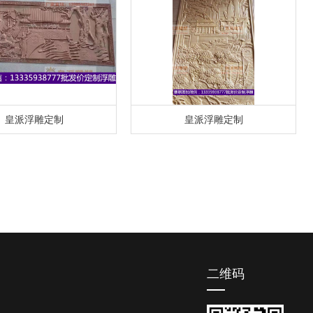
皇派浮雕定制
皇派浮雕定制
二维码