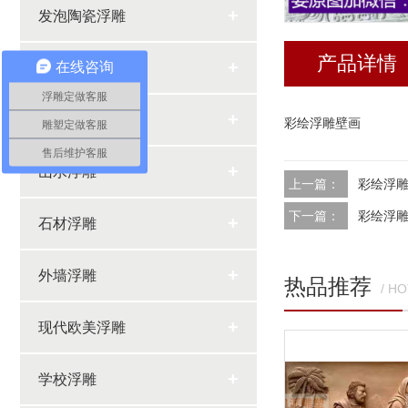
+
发泡陶瓷浮雕
产品详情
+
在线咨询
花鸟荷花浮雕
浮雕定做客服
+
机关场馆浮雕
彩绘浮雕壁画
雕塑定做客服
售后维护客服
+
山水浮雕
上一篇：
彩绘浮
下一篇：
彩绘浮
+
石材浮雕
+
外墙浮雕
热品推荐
/ H
+
现代欧美浮雕
+
学校浮雕