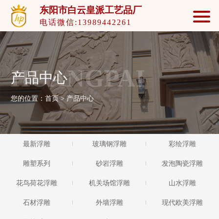
东阳市白云皇派工艺品厂
电话微信:13989442261
HUANGPAI
产品中心
您的位置：
首页
>
产品中心
最新浮雕
玻璃钢浮雕
彩绘浮雕
雕塑系列
砂岩浮雕
发泡陶瓷浮雕
花鸟荷花浮雕
机关场馆浮雕
山水浮雕
石材浮雕
外墙浮雕
现代欧美浮雕