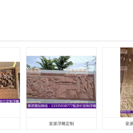
皇派浮雕定制
皇