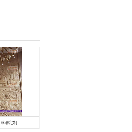
派浮雕定制